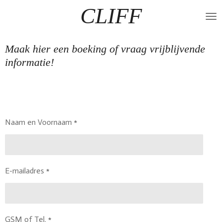
CLIFF
Ga
direct
naar
de
Maak hier een boeking of vraag vrijblijvende
hoofdinhoud
informatie!
Naam en Voornaam *
E-mailadres *
GSM of Tel. *